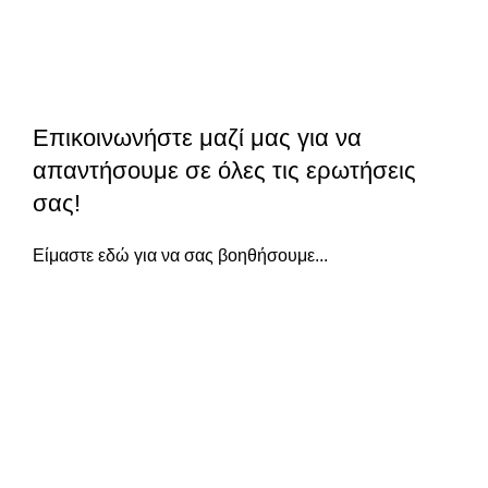
Επικοινωνήστε μαζί μας για να
απαντήσουμε σε όλες τις ερωτήσεις
σας!
Είμαστε εδώ για να σας βοηθήσουμε...
Ακολουθήστε μας
Σύνδεσμοι