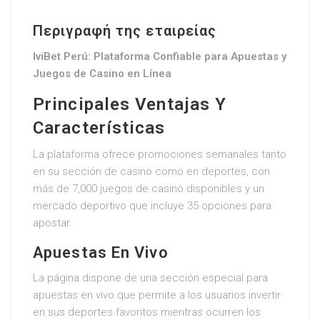
Περιγραφή της εταιρείας
IviBet Perú: Plataforma Confiable para Apuestas y
Juegos de Casino en Línea
Principales Ventajas Y
Características
La plataforma ofrece promociones semanales tanto
en su sección de casino como en deportes, con
más de 7,000 juegos de casino disponibles y un
mercado deportivo que incluye 35 opciones para
apostar.
Apuestas En Vivo
La página dispone de una sección especial para
apuestas en vivo que permite a los usuarios invertir
en sus deportes favoritos mientras ocurren los