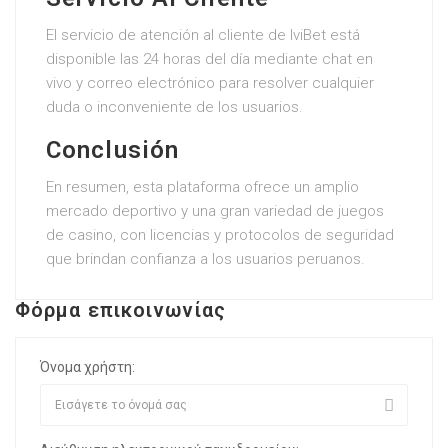
El servicio de atención al cliente de IviBet está
disponible las 24 horas del día mediante chat en
vivo y correo electrónico para resolver cualquier
duda o inconveniente de los usuarios.
Conclusión
En resumen, esta plataforma ofrece un amplio
mercado deportivo y una gran variedad de juegos
de casino, con licencias y protocolos de seguridad
que brindan confianza a los usuarios peruanos.
Φόρμα επικοινωνίας
Όνομα χρήστη: