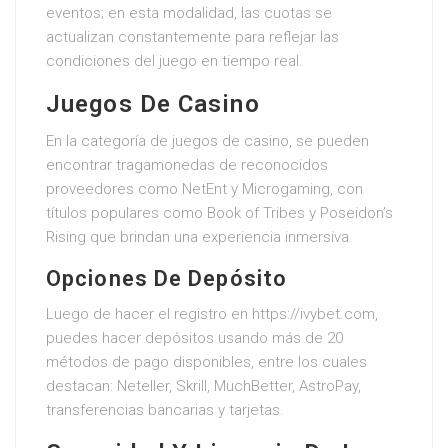
eventos; en esta modalidad, las cuotas se
actualizan constantemente para reflejar las
condiciones del juego en tiempo real.
Juegos De Casino
En la categoría de juegos de casino, se pueden
encontrar tragamonedas de reconocidos
proveedores como NetEnt y Microgaming, con
títulos populares como Book of Tribes y Poseidon’s
Rising que brindan una experiencia inmersiva.
Opciones De Depósito
Luego de hacer el registro en
https://ivybet.com
,
puedes hacer depósitos usando más de 20
métodos de pago disponibles, entre los cuales
destacan: Neteller, Skrill, MuchBetter, AstroPay,
transferencias bancarias y tarjetas.