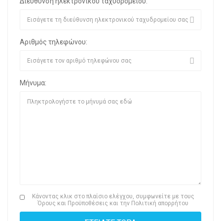
Διεύθυνση ηλεκτρονικού ταχυδρομείου:
Αριθμός τηλεφώνου:
Μήνυμα:
Κάνοντας κλικ στο πλαίσιο ελέγχου, συμφωνείτε με τους
Όρους και Προϋποθέσεις
και την
Πολιτική απορρήτου