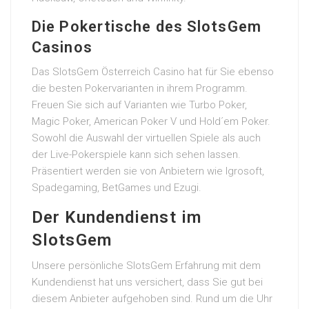
Die Pokertische des SlotsGem
Casinos
Das SlotsGem Österreich Casino hat für Sie ebenso
die besten Pokervarianten in ihrem Programm.
Freuen Sie sich auf Varianten wie Turbo Poker,
Magic Poker, American Poker V und Hold´em Poker.
Sowohl die Auswahl der virtuellen Spiele als auch
der Live-Pokerspiele kann sich sehen lassen.
Präsentiert werden sie von Anbietern wie Igrosoft,
Spadegaming, BetGames und Ezugi.
Der Kundendienst im
SlotsGem
Unsere persönliche SlotsGem Erfahrung mit dem
Kundendienst hat uns versichert, dass Sie gut bei
diesem Anbieter aufgehoben sind. Rund um die Uhr