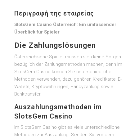
Περιγραφή της εταιρείας
SlotsGem Casino Österreich: Ein umfassender
Überblick für Spieler
Die Zahlungslösungen
Österreichische Spieler müssen sich keine Sorgen
bezüglich der Zahlungsmethoden machen, denn im
SlotsGem Casino können Sie unterschiedliche
Methoden verwenden, dazu gehören Kreditkarte, E-
Wallets, Kryptowährungen, Handyzahlung sowie
Banktransfer.
Auszahlungsmethoden im
SlotsGem Casino
Im SlotsGem Casino gibt es viele unterschiedliche
Methoden zur Auszahlung. Senden Sie vor dem