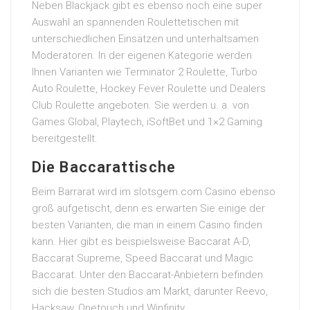
Neben Blackjack gibt es ebenso noch eine super
Auswahl an spannenden Roulettetischen mit
unterschiedlichen Einsätzen und unterhaltsamen
Moderatoren. In der eigenen Kategorie werden
Ihnen Varianten wie Terminator 2 Roulette, Turbo
Auto Roulette, Hockey Fever Roulette und Dealers
Club Roulette angeboten. Sie werden u. a. von
Games Global, Playtech, iSoftBet und 1×2 Gaming
bereitgestellt.
Die Baccarattische
Beim Barrarat wird im slotsgem.com Casino ebenso
groß aufgetischt, denn es erwarten Sie einige der
besten Varianten, die man in einem Casino finden
kann. Hier gibt es beispielsweise Baccarat A-D,
Baccarat Supreme, Speed Baccarat und Magic
Baccarat. Unter den Baccarat-Anbietern befinden
sich die besten Studios am Markt, darunter Reevo,
Hacksaw, Onetouch und Winfinity.