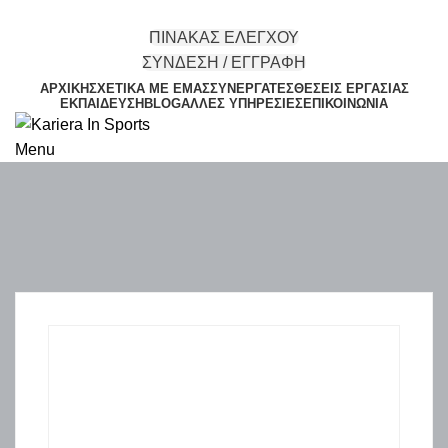
ΠΙΝΑΚΑΣ ΕΛΕΓΧΟΥ
ΣΥΝΔΕΣΗ / ΕΓΓΡΑΦΗ
ΑΡΧΙΚΉ
ΣΧΕΤΙΚΆ ΜΕ ΕΜΆΣ
ΣΥΝΕΡΓΆΤΕΣ
ΘΈΣΕΙΣ ΕΡΓΑΣΊΑΣ
ΕΚΠΑΊΔΕΥΣΗ
BLOG
ΆΛΛΕΣ ΥΠΗΡΕΣΊΕΣ
ΕΠΙΚΟΙΝΩΝΊΑ
Menu