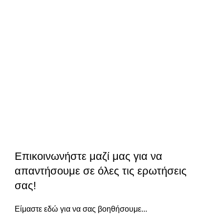
Επικοινωνήστε μαζί μας για να
απαντήσουμε σε όλες τις ερωτήσεις
σας!
Είμαστε εδώ για να σας βοηθήσουμε...