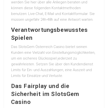
werden Sie hier über alle Anliegen beraten und
können diese folgenden Kontaktmethoden
benutzen: Live-Chat, E-Mail und Kontaktformular. Sie
müssen ungefähr 24h-48h auf eine Antwort warten.
Verantwortungsbewusstes
Spielen
Das SlotsGem Österreich Casino bietet seinen
Kunden eine Vielzahl von Einstellungsmöglichkeiten,
um ein sicheres Glücksspiel jederzeit zu
gewährleisten. Setzen Sie über den Kundendienst
Limits für Ein- und Auszahlungen, eine Auszeit und
Limits für Einsätze und Verluste.
Das Fairplay und die
Sicherheit im SlotsGem
Casino