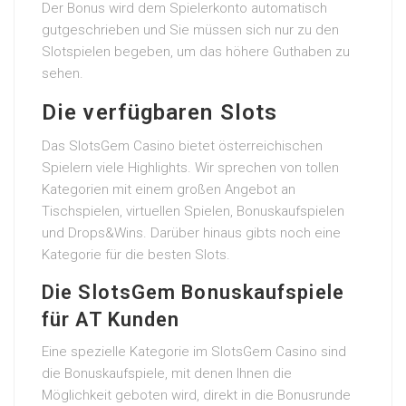
Der Bonus wird dem Spielerkonto automatisch
gutgeschrieben und Sie müssen sich nur zu den
Slotspielen begeben, um das höhere Guthaben zu
sehen.
Die verfügbaren Slots
Das SlotsGem Casino bietet österreichischen
Spielern viele Highlights. Wir sprechen von tollen
Kategorien mit einem großen Angebot an
Tischspielen, virtuellen Spielen, Bonuskaufspielen
und Drops&Wins. Darüber hinaus gibts noch eine
Kategorie für die besten Slots.
Die SlotsGem Bonuskaufspiele
für AT Kunden
Eine spezielle Kategorie im SlotsGem Casino sind
die Bonuskaufspiele, mit denen Ihnen die
Möglichkeit geboten wird, direkt in die Bonusrunde