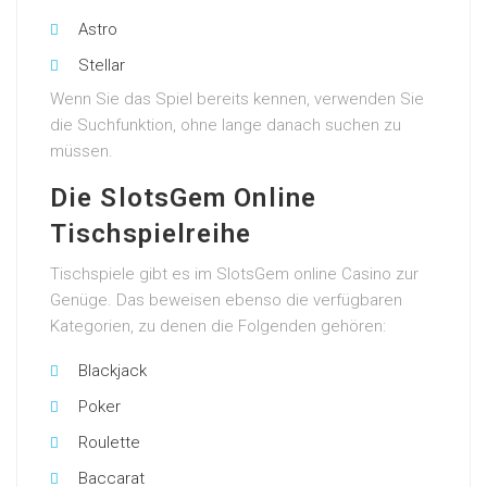
Astro
Stellar
Wenn Sie das Spiel bereits kennen, verwenden Sie
die Suchfunktion, ohne lange danach suchen zu
müssen.
Die SlotsGem Online
Tischspielreihe
Tischspiele gibt es im SlotsGem online Casino zur
Genüge. Das beweisen ebenso die verfügbaren
Kategorien, zu denen die Folgenden gehören:
Blackjack
Poker
Roulette
Baccarat